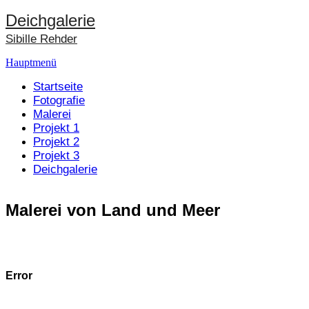
Deichgalerie
Sibille Rehder
Hauptmenü
Startseite
Fotografie
Malerei
Projekt 1
Projekt 2
Projekt 3
Deichgalerie
Malerei von Land und Meer
Error